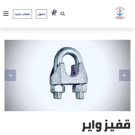
0
دخول
حساب جديد
قفيز واير