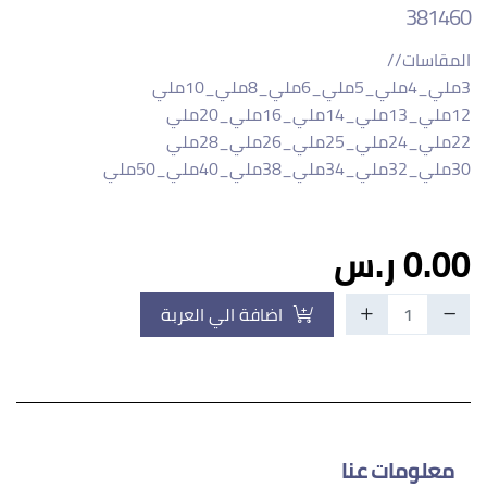
381460
30ملي_32ملي_34ملي_38ملي_40ملي_50ملي
0.00 ر.س
اضافة الي العربة
معلومات عنا